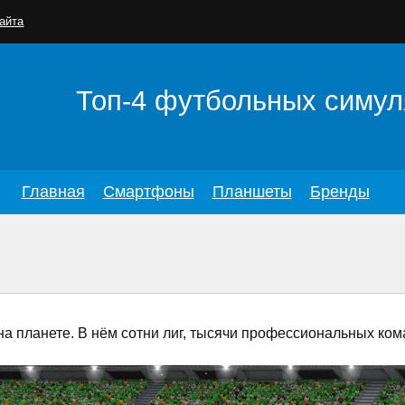
айта
Топ-4 футбольных симул
Главная
Смартфоны
Планшеты
Бренды
 планете. В нём сотни лиг, тысячи профессиональных ком