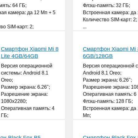
ять: 64 ГБ;
Флэш-память: 32 ГБ;
ая камера: да 12 Мп + 5
Встроенная камера: да 
Количество SIM-карт: 2;
во SIM-карт: 2;
...
Смартфон Xiaomi Mi 8
Смартфон Xiaomi Mi 8
Lite 4GB/64GB
6GB/128GB
Версия операционной
Версия операционной 
системы: Android 8.1
Android 8.1 Oreo;
Oreo;
Размер экрана: 6.26";
Размер экрана: 6.26";
Разрешение экрана: 10
Разрешение экрана:
Оперативная память: 6 
1080x2280;
Флэш-память: 128 ГБ;
Оперативная память: 4
Встроенная камера: да 
ГБ;
Мп;
Флэш-память: 64 ГБ;
Количество SIM-карт: 2;
Встроенная камера: да
...
12 Мп + 5 Мп;
н Black Fox B5
Смартфон Black Fox 