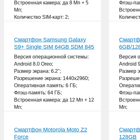
Встроенная камера: да 8 Мп + 5
Флэш-пам
Мп;
Встроенн
Количество SIM-карт: 2;
Количест
...
...
Смартфон Samsung Galaxy
Смартф
S9+ Single SIM 64GB SDM 845
6GB/12
Версия операционной системы:
Версия 
Android 8.0 Oreo;
Android 9
Размер экрана: 6.2";
Размер э
Разрешение экрана: 1440x2960;
Разрешен
Оперативная память: 6 ГБ;
Оператив
Флэш-память: 64 ГБ;
Флэш-пам
Встроенная камера: да 12 Мп + 12
Встроенн
Мп;
Мп;
Количество SIM-карт: 1;
Количест
...
...
Смартфон Motorola Moto Z2
Смартфо
Force
128GB