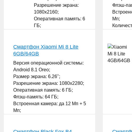
Разрешение экрана:
Флэш-пам
1080x2160;
Встроенн
Оперативная память: 6
Мп;
ГБ;
Количест
Флэш-память: 64 ГБ;
...
Встроенная камера: да
12 Мп + 20 Мп;
Смартфон Xiaomi Mi 8 Lite
Количество SIM-карт: 2;
6GB/64GB
...
Версия операционной системы:
Android 8.1 Oreo;
Размер экрана: 6.26";
Разрешение экрана: 1080x2280;
Оперативная память: 6 ГБ;
Флэш-память: 64 ГБ;
Встроенная камера: да 12 Мп + 5
Мп;
Количество SIM-карт: 2;
...
Смартфон Black Fox B4
Смартфо