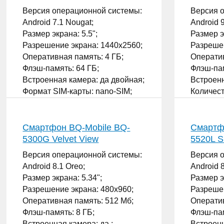
Версия операционной системы:
Версия 
Android 7.1 Nougat;
Android 9
Размер экрана: 5.5";
Размер э
Разрешение экрана: 1440x2560;
Разрешен
Оперативная память: 4 ГБ;
Оператив
Флэш-память: 64 ГБ;
Флэш-пам
Встроенная камера: да двойная;
Встроенн
Формат SIM-карты: nano-SIM;
Количест
...
...
Смартфон BQ-Mobile BQ-
Смартф
5300G Velvet View
5520L Si
Версия операционной системы:
Версия 
Android 8.1 Oreo;
Android 8
Размер экрана: 5.34";
Размер э
Разрешение экрана: 480x960;
Разрешен
Оперативная память: 512 Мб;
Оператив
Флэш-память: 8 ГБ;
Флэш-пам
Встроенная камера: да ;
Встроенн