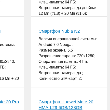
;
Флэш-память: 64 ГБ;
Встроенная камера: да двойная
12 Мп (f/1.8) + 20 Мп (f/1.6);
Количество SIM-карт: 2;
...
T
Смартфон Nubia N2
Версия операционной системы:
системы:
Android 7.0 Nougat;
Размер экрана: 5.5";
Разрешение экрана: 720x1280;
80x2340;
Оперативная память: 4 ГБ;
ГБ;
Флэш-память: 64 ГБ;
Встроенная камера: да ;
16 Мп + 20
Количество SIM-карт: 2;
...
te 20 Pro
Смартфон Huawei Mate 20
HMA-L29 6GB/128GB