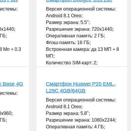
системы:
Версия операционной системы:
Android 8.1 Oreo;
Размер экрана: 5.5";
0x1440;
Разрешение экрана: 720x1440;
ГБ;
Оперативная память: 2 ГБ;
Флэш-память: 16 ГБ;
8 Мп + 0.3
Встроенная камера: да 13 МП + 8
МП;
Количество SIM-карт: 2;
...
x Base 4G
Смартфон Huawei P20 EML-
L29C 4GB/64GB
системы:
Версия операционной системы:
Android 8.1 Oreo;
0x960;
Размер экрана: 5.8";
ГБ;
Разрешение экрана: 1080x2244;
Оперативная память: 4 ГБ;