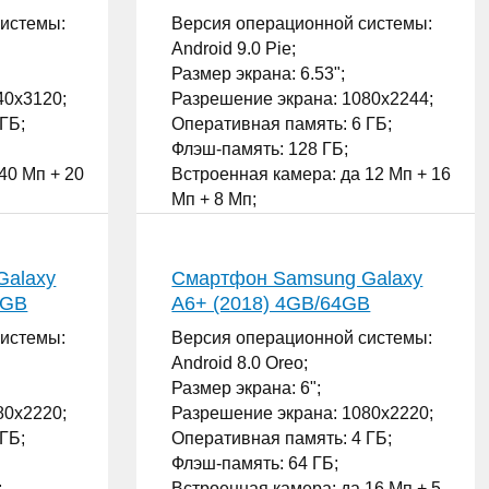
системы:
Версия операционной системы:
Android 9.0 Pie;
Размер экрана: 6.53";
40x3120;
Разрешение экрана: 1080x2244;
ГБ;
Оперативная память: 6 ГБ;
Флэш-память: 128 ГБ;
40 Мп + 20
Встроенная камера: да 12 Мп + 16
Мп + 8 Мп;
Количество SIM-карт: 2;
...
Galaxy
Смартфон Samsung Galaxy
4GB
A6+ (2018) 4GB/64GB
системы:
Версия операционной системы:
Android 8.0 Oreo;
Размер экрана: 6";
80x2220;
Разрешение экрана: 1080x2220;
ГБ;
Оперативная память: 4 ГБ;
Флэш-память: 64 ГБ;
;
Встроенная камера: да 16 Мп + 5