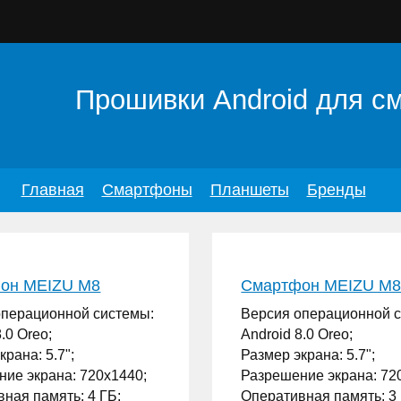
Прошивки Android для с
Главная
Смартфоны
Планшеты
Бренды
он MEIZU M8
Смартфон MEIZU M8 
операционной системы:
Версия операционной 
.0 Oreo;
Android 8.0 Oreo;
крана: 5.7";
Размер экрана: 5.7";
ие экрана: 720x1440;
Разрешение экрана: 72
ная память: 4 ГБ;
Оперативная память: 3 