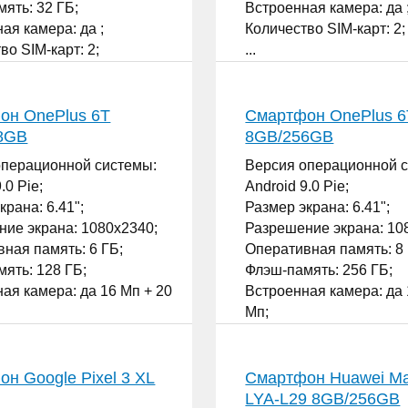
ять: 32 ГБ;
Встроенная камера: да 
ая камера: да ;
Количество SIM-карт: 2;
во SIM-карт: 2;
...
он OnePlus 6T
Смартфон OnePlus 6
8GB
8GB/256GB
операционной системы:
Версия операционной 
.0 Pie;
Android 9.0 Pie;
крана: 6.41";
Размер экрана: 6.41";
ие экрана: 1080x2340;
Разрешение экрана: 10
ная память: 6 ГБ;
Оперативная память: 8 
ять: 128 ГБ;
Флэш-память: 256 ГБ;
ая камера: да 16 Мп + 20
Встроенная камера: да 
Мп;
во SIM-карт: 2;
Количество SIM-карт: 2;
...
н Google Pixel 3 XL
Смартфон Huawei Ma
LYA-L29 8GB/256GB