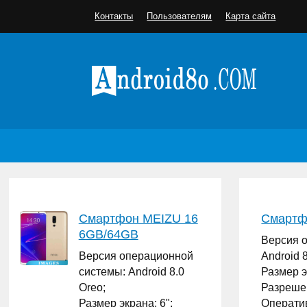
Контакты
Пользователям
Карта сайта
Смартфон MEIZU 16
Смартф
6GB/64GB
Версия 
Версия операционной
Android 8
системы: Android 8.0
Размер э
Oreo;
Разрешен
Размер экрана: 6";
Оператив