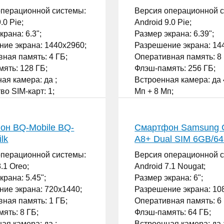
операционной системы:
Версия операционной 
.0 Pie;
Android 9.0 Pie;
крана: 6.3";
Размер экрана: 6.39";
ие экрана: 1440x2960;
Разрешение экрана: 14
ная память: 4 ГБ;
Оперативная память: 8 
ять: 128 ГБ;
Флэш-память: 256 ГБ;
ая камера: да ;
Встроенная камера: да 
во SIM-карт: 1;
Мп + 8 Мп;
Количество SIM-карт: 2;
...
он BQ-Mobile BQ-
Смартфон Samsung 
lk
A8+ Dual SIM 6GB/6
операционной системы:
Версия операционной 
.1 Oreo;
Android 7.1 Nougat;
крана: 5.45";
Размер экрана: 6";
ие экрана: 720x1440;
Разрешение экрана: 10
ная память: 1 ГБ;
Оперативная память: 6 
ять: 8 ГБ;
Флэш-память: 64 ГБ;
ая камера: да ;
Встроенная камера: да 