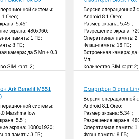
Количество SIM-карт: 2;
операционной системы:
Версия операционной 
...
.1 Oreo;
Android 8.1 Oreo;
крана: 5.45";
Размер экрана: 5.45";
ие экрана: 480x960;
Разрешение экрана: 72
ная память: 1 ГБ;
Оперативная память: 2 
ять: 8 ГБ;
Флэш-память: 16 ГБ;
ая камера: да 5 Мп + 0.3
Встроенная камера: да 
Мп;
во SIM-карт: 2;
Количество SIM-карт: 2;
...
н Ark Benefit M551
Смартфон Digma Lin
)
Версия операционной 
операционной системы:
Android 8.1 Oreo;
6.0 Marshmallow;
Размер экрана: 5.34";
крана: 5.5";
Разрешение экрана: 48
ие экрана: 1080x1920;
Оперативная память: 1 
ная память: 3 ГБ;
Флэш-память: 8 ГБ;