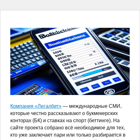
Компания «Легалбет»
— международные СМИ,
которые честно рассказывают о букмекерских
конторах (БК) и ставках на спорт (беттинге). На
сайте проекта собрано всё необходимое для тех,
кто уже заключает пари или только разбирается в