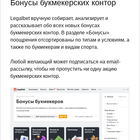
Бонусы букмекерских контор
Legalbet вручную собирает, анализирует и
рассказывает обо всех новых бонусах
букмекерских контор. В разделе «Бонусы»
поощрения отсортированы по типам и условиям, а
также по букмекерам и видам спорта.
Любой желающий может подписаться на email-
рассылку, чтобы не пропустить ни одну акцию
букмекерских контор.