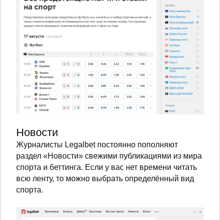
Новости
Журналисты Legalbet постоянно пополняют
раздел «Новости» свежими публикациями из мира
спорта и беттинга. Если у вас нет времени читать
всю ленту, то можно выбрать определённый вид
спорта.