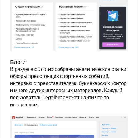
Блоги
В разделе «Блоги» собраны аналитические статьи,
обзоры предстоящих спортивных событий,
интервью с представителями букмекерских контор
и много других интересных материалов. Каждый
пользователь Legalbet сможет найти что-то
интересное.