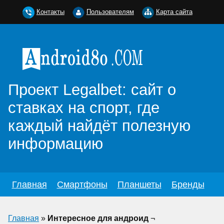
Контакты
Пользователям
Карта сайта
Проект Legalbet: сайт о
ставках на спорт, где
каждый найдёт полезную
информацию
Главная
Смартфоны
Планшеты
Бренды
Главная
»
Интересное для андроид
¬