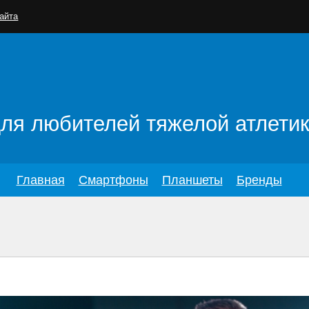
айта
для любителей тяжелой атлети
Главная
Смартфоны
Планшеты
Бренды