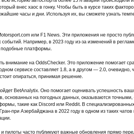
 всю историю автоспорта более 15% аварий происходили из
орый внес хаос в гонку. Чтобы быть в курсе таких факторо
айшие часы и дни. Используя их, вы сможете узнать темпе
Motorsport.com или F1 News. Эти приложения не просто пуб
х событий. Например, в 2023 году из-за изменений в регл
ез подобные платформы.
ть внимание на OddsChecker. Это приложение помогает сра
дном сервисе составляет 1.8, а в другом — 2.0, очевидно,
 стоит опираться, принимая решение.
дойдет BetAnalytix. Оно помогает оценивать успешность ваш
ов, основанных на погодных данных, оказываются точными,
ормы, такие как Discord или Reddit. В специализированн
Гран-при Азербайджана в 2022 году в одном из таких чатов
ации.
ды и пилоты часто публикуют важные обновления прямо пер