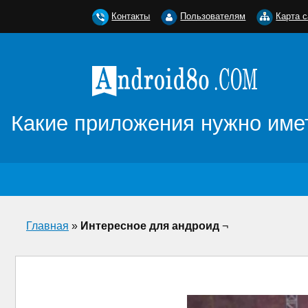
Контакты
Пользователям
Карта с
Какие приложения нужно имет
Главная
»
Интересное для андроид
¬