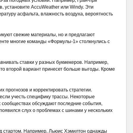
-за погодных условий. Например, Гран-при
в, установите AccuWeather или Windy. Эти
ратуру асфальта, влажность воздуха, вероятность
ликуют свежие материалы, но и предлагают
аменте многие команды «Формулы-1» столкнулись с
внивать ставки у разных букмекеров. Например,
 что второй вариант принесет больше выгоды. Кроме
их прогнозов и корректировать стратегии.
 если учесть специфику трассы. Некоторые
ых сообществах обсуждают последние события,
 появился слух о проблемах с шинами у нескольких
ед стартом. Например, Льюис Хэмилтон однажды