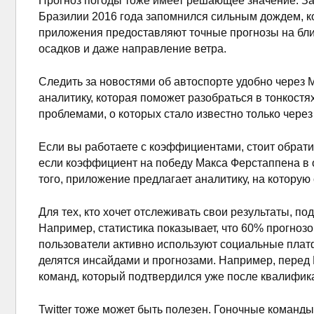
Прогноз погоды тоже имеет решающее значение. За
Бразилии 2016 года запомнился сильным дождем, кот
приложения предоставляют точные прогнозы на ближ
осадков и даже направление ветра.
Следить за новостями об автоспорте удобно через 
аналитику, которая поможет разобраться в тонкостя
проблемами, о которых стало известно только чер
Если вы работаете с коэффициентами, стоит обрати
если коэффициент на победу Макса Ферстаппена в о
того, приложение предлагает аналитику, на которую
Для тех, кто хочет отслеживать свои результаты, по
Например, статистика показывает, что 60% прогноз
пользователи активно используют социальные платф
делятся инсайдами и прогнозами. Например, перед 
команд, который подтвердился уже после квалифик
Twitter тоже может быть полезен. Гоночные коман