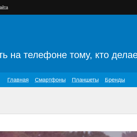
айта
ь на телефоне тому, кто делае
Главная
Смартфоны
Планшеты
Бренды