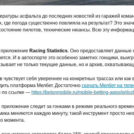
ературы асфальта до последних новостей из гаражей команд
 где погода существенно повлияла на результат? Это значи
, состояние пилотов, технические нюансы. Всю эту информа
т приложение
Racing Statistics
. Оно предоставляет данные 
ряется. И в автоспорте это особенно заметно: гонщики, выи
оказывает не только текущие данные, но и архив, охватываю
в чувствует себя увереннее на конкретных трассах или как
едить платформа Мелбет. Достаточно
скачать Мелбет на тел
п по ссылке —
https://betonmobile.ru/mobile-betting-apps/prilo
риложение следит за гонками в режиме реального времен
мика меняются каждую минуту, такой инструмент просто нео
го момента.