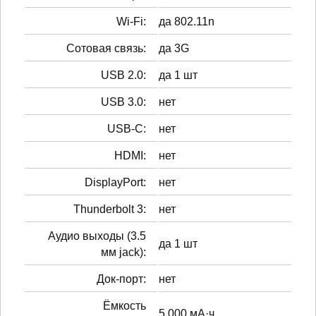
Wi-Fi:
да 802.11n
Сотовая связь:
да 3G
USB 2.0:
да 1 шт
USB 3.0:
нет
USB-C:
нет
HDMI:
нет
DisplayPort:
нет
Thunderbolt 3:
нет
Аудио выходы (3.5
да 1 шт
мм jack):
Док-порт:
нет
Ёмкость
5 000 мА·ч