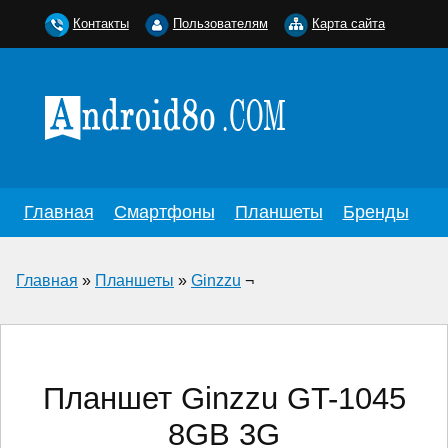
Контакты
Пользователям
Карта сайта
Главная
Смартфоны
Планшеты
Бренды
Главная
»
Планшеты
»
Ginzzu
¬
Планшет Ginzzu GT-1045
8GB 3G