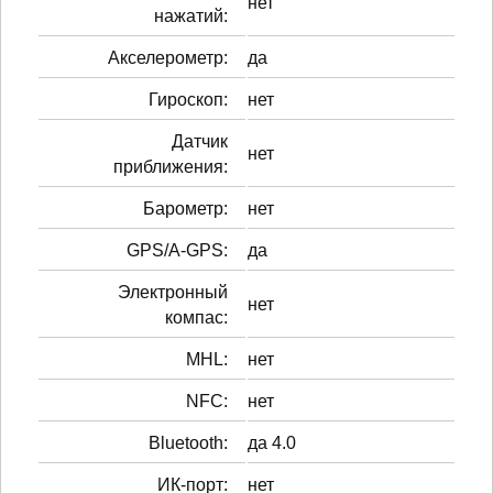
нет
нажатий:
Акселерометр:
да
Гироскоп:
нет
Датчик
нет
приближения:
Барометр:
нет
GPS/A-GPS:
да
Электронный
нет
компас:
MHL:
нет
NFC:
нет
Bluetooth:
да 4.0
ИК-порт:
нет