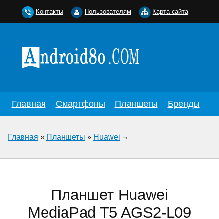
Контакты
Пользователям
Карта сайта
Главная
Смартфоны
Планшеты
Бренды
Главная
»
Планшеты
»
Huawei
¬
Планшет Huawei
MediaPad T5 AGS2-L09