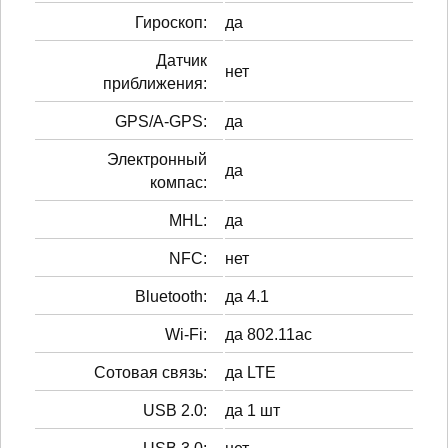
Гироскоп:
да
Датчик
нет
приближения:
GPS/A-GPS:
да
Электронный
да
компас:
MHL:
да
NFC:
нет
Bluetooth:
да 4.1
Wi-Fi:
да 802.11ac
Сотовая связь:
да LTE
USB 2.0:
да 1 шт