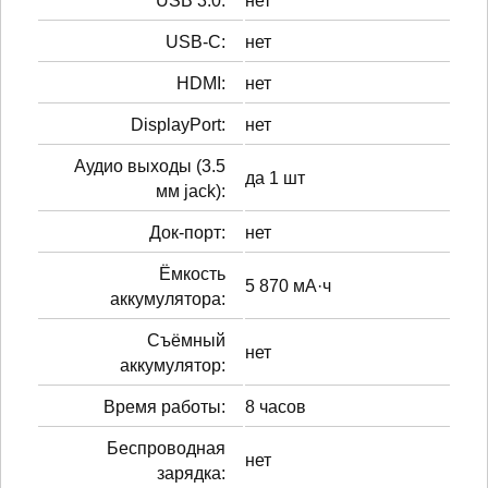
USB 3.0:
нет
USB-C:
нет
HDMI:
нет
DisplayPort:
нет
Аудио выходы (3.5
да 1 шт
мм jack):
Док-порт:
нет
Ёмкость
5 870 мА·ч
аккумулятора:
Cъёмный
нет
аккумулятор:
Время работы:
8 часов
Беспроводная
нет
зарядка: