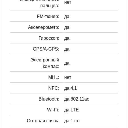
нет
пальцев:
FM-тюнер:
да
Акселерометр:
да
Гироскоп:
да
GPS/A-GPS:
да
Электронный
да
компас:
MHL:
нет
NFC:
да 4.1
Bluetooth:
да 802.11ac
Wi-Fi:
да LTE
Сотовая связь:
да 1 шт