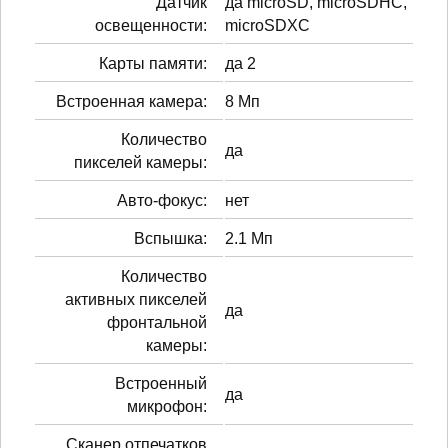
Датчик
да microSD, microSDHC,
освещенности:
microSDXC
Карты памяти:
да 2
Встроенная камера:
8 Мп
Количество
да
пикселей камеры:
Авто-фокус:
нет
Вспышка:
2.1 Мп
Количество
активных пикселей
да
фронтальной
камеры:
Встроенный
да
микрофон:
Сканер отпечатков