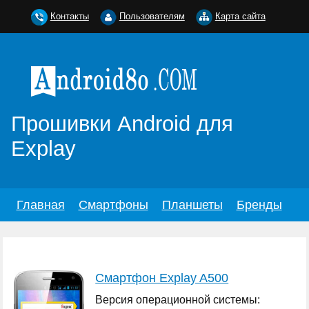
Контакты
Пользователям
Карта сайта
Прошивки Android для
Explay
Главная
Смартфоны
Планшеты
Бренды
Смартфон Explay A500
Версия операционной системы: