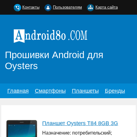
Контакты
Пользователям
Карта сайта
Прошивки Android для
Oysters
Главная
Смартфоны
Планшеты
Бренды
Планшет Oysters T84 8GB 3G
Назначение: потребительский;