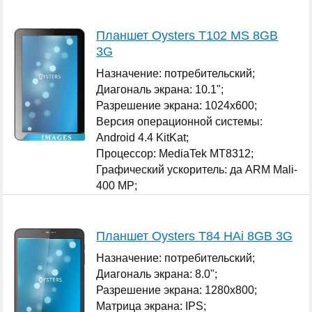
400 MP;
...
Планшет Oysters T102 MS 8GB
3G
Назначение: потребительский;
Диагональ экрана: 10.1";
Разрешение экрана: 1024x600;
Версия операционной системы:
Android 4.4 KitKat;
Процессор: MediaTek MT8312;
Графический ускоритель: да ARM Mali-
400 MP;
Оперативная память: 1 ГБ;
...
Планшет Oysters T84 HAi 8GB 3G
Назначение: потребительский;
Диагональ экрана: 8.0";
Разрешение экрана: 1280x800;
Матрица экрана: IPS;