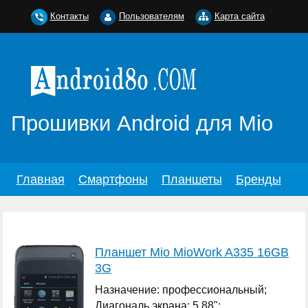
Контакты
Пользователям
Карта сайта
Прошивки Android для Mio
Главная
Смартфоны
Планшеты
Бренды
Планшет Mio MioWork A335 16GB
3G
Назначение: профессиональный;
Диагональ экрана: 5.88";