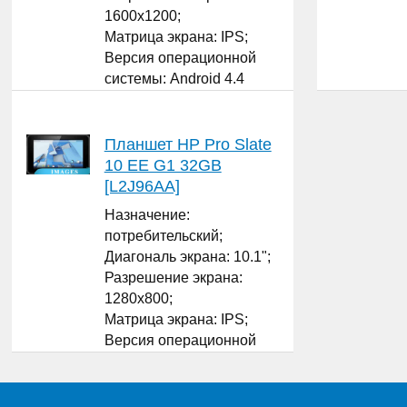
1600x1200;
Матрица экрана: IPS;
Версия операционной
системы: Android 4.4
KitKat;
Графический ускоритель:
да ;
Планшет HP Pro Slate
Оперативная память: 2
10 EE G1 32GB
ГБ;
[L2J96AA]
...
Назначение:
потребительский;
Диагональ экрана: 10.1";
Разрешение экрана:
1280x800;
Матрица экрана: IPS;
Версия операционной
системы: Android 5.0
Lollipop;
Процессор: Intel Atom