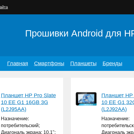
айта
Прошивки Android для H
Главная
Смартфоны
Планшеты
Бренды
Планшет HP Pro Slate
Планшет HP 
10 EE G1 16GB 3G
10 EE G1 32
(L2J95AA)
(L2J92AA)
Назначение:
Назначение:
потребительский;
потребительск
Диагональ экрана: 10.1";
Диагональ экра