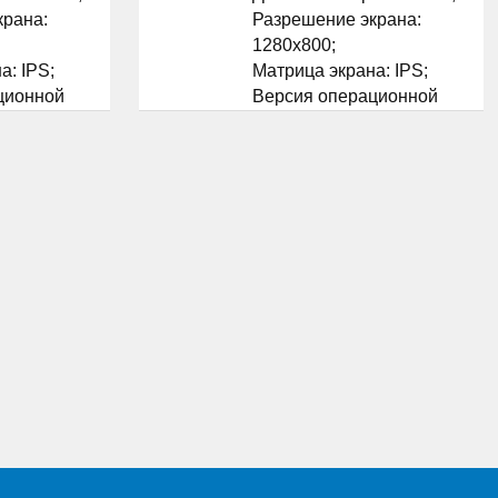
крана:
Разрешение экрана:
1280x800;
а: IPS;
Матрица экрана: IPS;
ционной
Версия операционной
id 4.4
системы: Android 4.4
KitKat;
el Atom
Процессор: Intel Atom
Z3735G;
скоритель:
Графический ускоритель:
phics;
да Intel HD Graphics;
...