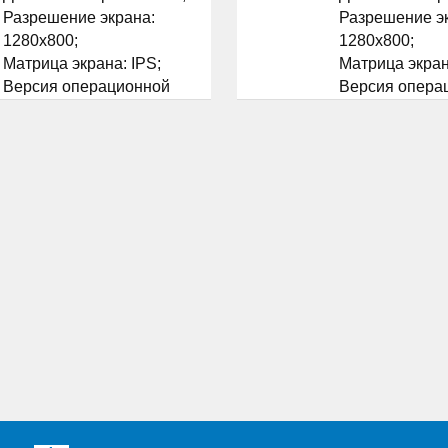
Разрешение экрана:
Разрешение э
1280x800;
1280x800;
Матрица экрана: IPS;
Матрица экран
Версия операционной
Версия опера
системы: Android 4.4
системы: Andro
KitKat;
KitKat;
Процессор: Intel Atom
Процессор: Int
Z3735G;
Z3735F;
Графический ускоритель:
Графический у
да Intel HD Graphics;
да Intel HD Gra
...
...