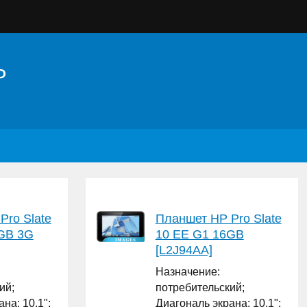
P
Pro Slate
Планшет HP Pro Slate
GB 3G
10 EE G1 16GB
[L2J94AA]
Назначение:
ий;
потребительский;
на: 10.1";
Диагональ экрана: 10.1";