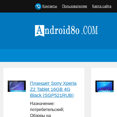
Контакты
Пользователям
Карта сайта
Планшет Sony Xperia
Z2 Tablet 16GB 4G
Black (SGP521RUB)
Назначение:
потребительский;
Обзоры на