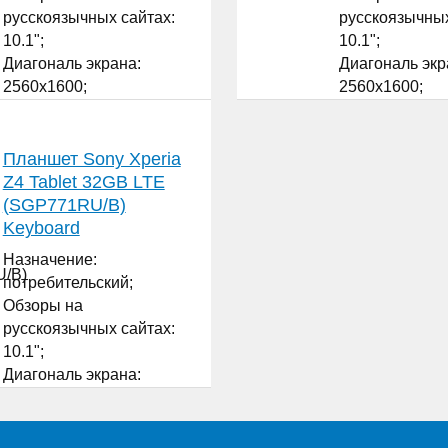
русскоязычных сайтах:
русскоязычных
10.1";
10.1";
Диагональ экрана:
Диагональ экр
2560x1600;
2560x1600;
Разрешение экрана: IPS;
Разрешение эк
Матрица экрана: Android;
Матрица экран
Версия операционной
Версия опера
Планшет Sony Xperia
системы: Qualcomm
системы: Qua
Z4 Tablet 32GB LTE
MSM8994;
MSM8994;
(SGP771RU/B)
Процессор: да Qualcomm
Процессор: д
Keyboard
Adreno 430;
Adreno 430;
Назначение:
...
...
потребительский;
Обзоры на
русскоязычных сайтах:
10.1";
Диагональ экрана:
2560x1600;
Разрешение экрана: IPS;
Матрица экрана: Android;