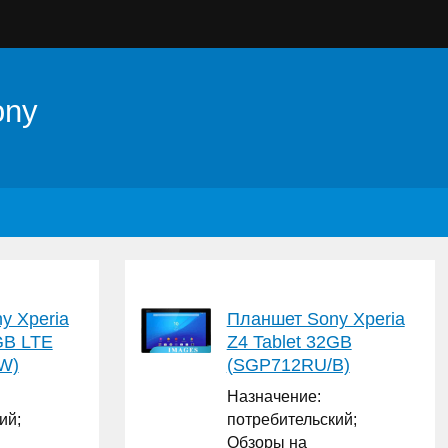
ony
y Xperia
Планшет Sony Xperia
GB LTE
Z4 Tablet 32GB
W)
(SGP712RU/B)
Назначение:
ий;
потребительский;
Обзоры на