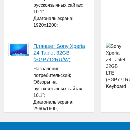
русскоязычных сайтах:
10.1";
Диагональ экрана:
1920x1200;
Разрешение экрана: IPS;
Матрица экрана: Android;
Версия операционной
Планшет Sony Xperia
системы: Qualcomm
Z4 Tablet 32GB
MSM8974;
(SGP712RU/W)
Процессор: да Qualcomm
Назначение:
Adreno 330;
потребительский;
...
Обзоры на
русскоязычных сайтах:
10.1";
Диагональ экрана:
2560x1600;
Разрешение экрана: IPS;
Матрица экрана: Android;
Версия операционной