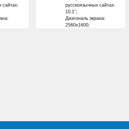
 сайтах:
русскоязычных сайтах:
10.1";
ана:
Диагональ экрана:
2560x1600;
рана: IPS;
Разрешение экрана: IPS;
а: Android;
Матрица экрана: Android;
ционной
Версия операционной
lcomm
системы: Qualcomm
MSM8994;
а Qualcomm
Процессор: да Qualcomm
Adreno 430;
...