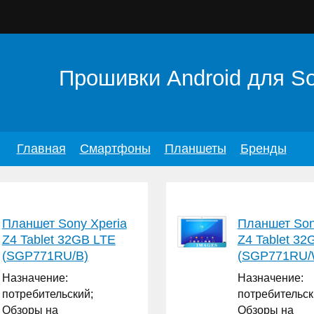
Прошивки Android для S
Главная
Смартфоны
Планшеты
Бренды
Планшет Sony Xperia
Планшет Son
Z4 Tablet 32GB LTE
Z4 Tablet 32
(SGP771RU/B)
(SGP771RU/
Назначение:
Назначение:
потребительский;
потребительск
Обзоры на
Обзоры на