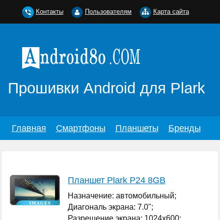
Контакты
Пользователям
Карта сайта
Прошивки Android для Plark
Главная
Смартфоны
Планшеты
Бренды
Планшет Plark P24 8GB
Назначение: автомобильный;
Диагональ экрана: 7.0";
Разрешение экрана: 1024x600;