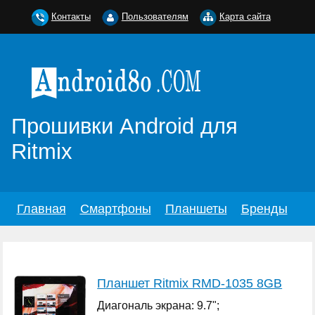
Контакты
Пользователям
Карта сайта
Прошивки Android для
Ritmix
Главная
Смартфоны
Планшеты
Бренды
Планшет Ritmix RMD-1035 8GB
Диагональ экрана: 9.7";