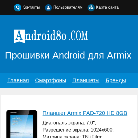
Контакты
Пользователям
Карта сайта
Прошивки Android для Armix
Главная
Смартфоны
Планшеты
Бренды
Планшет Armix PAD-720 HD 8GB
Диагональ экрана: 7.0";
Разрешение экрана: 1024x600;
Матрица экрана: TN+Film;