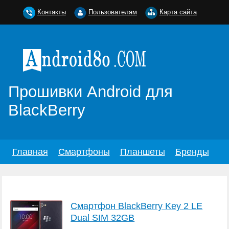
Контакты
Пользователям
Карта сайта
Прошивки Android для
BlackBerry
Главная
Смартфоны
Планшеты
Бренды
Смартфон BlackBerry Key 2 LE
Dual SIM 32GB