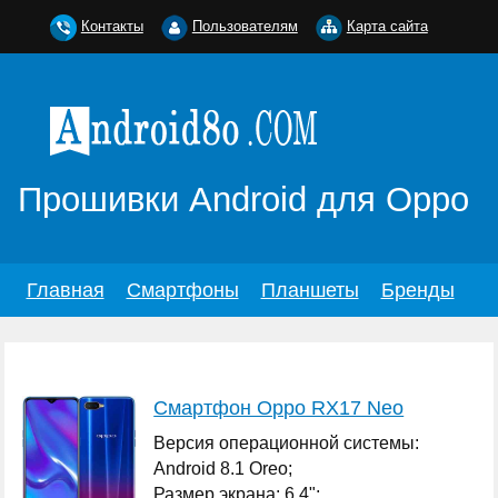
Контакты
Пользователям
Карта сайта
Прошивки Android для Oppo
Главная
Смартфоны
Планшеты
Бренды
Смартфон Oppo RX17 Neo
Версия операционной системы:
Android 8.1 Oreo;
Размер экрана: 6.4";