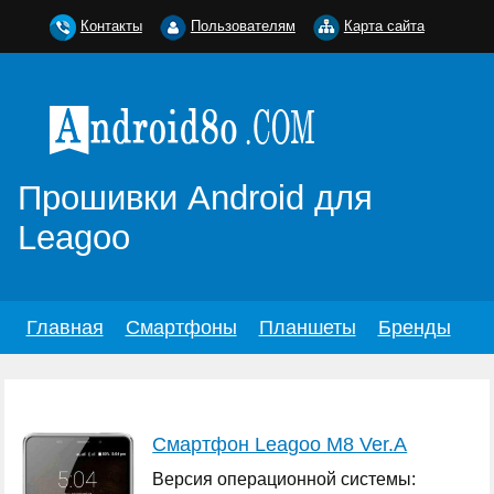
Контакты
Пользователям
Карта сайта
Прошивки Android для
Leagoo
Главная
Смартфоны
Планшеты
Бренды
Смартфон Leagoo M8 Ver.A
Версия операционной системы: