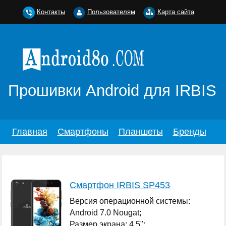
Контакты
Пользователям
Карта сайта
Прошивки Android для IRBIS
Главная
Смартфоны
Планшеты
Бренды
Смартфон IRBIS SP453
Версия операционной системы:
Android 7.0 Nougat;
Размер экрана: 4.5";