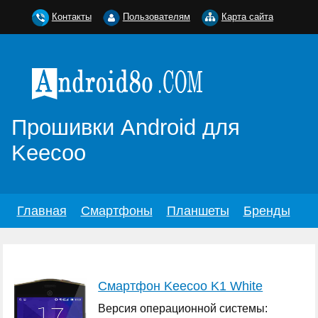
Контакты
Пользователям
Карта сайта
Прошивки Android для
Keecoo
Главная
Смартфоны
Планшеты
Бренды
Смартфон Keecoo K1 White
Версия операционной системы: