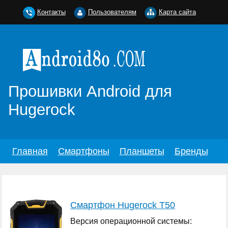
Контакты
Пользователям
Карта сайта
Прошивки Android для
Hugerock
Главная
Смартфоны
Планшеты
Бренды
Смартфон Hugerock T50
Версия операционной системы: