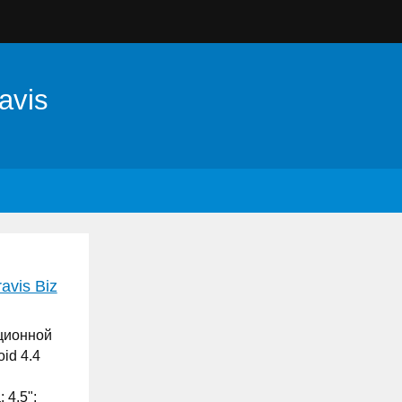
avis
vis Biz
ционной
id 4.4
 4.5";