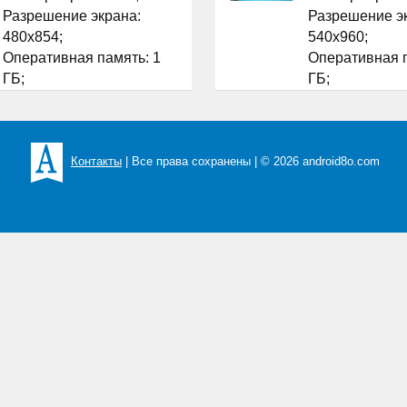
Разрешение экрана:
Разрешение э
480x854;
540x960;
Оперативная память: 1
Оперативная п
ГБ;
ГБ;
Флэш-память: 8 ГБ;
Флэш-память: 
Встроенная камера: да ;
Встроенная ка
Количество SIM-карт: 2;
Количество SIM
...
...
Контакты
| Все права сохранены | © 2026 android8o.com