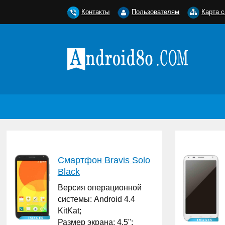
Контакты
Пользователям
Карта с
Смартфон Bravis Solo
Black
Версия операционной
системы: Android 4.4
KitKat;
Размер экрана: 4.5";