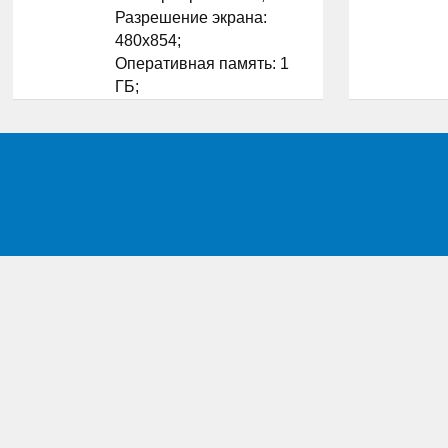
Разрешение экрана:
480x854;
Оперативная память: 1
ГБ;
Флэш-память: 8 ГБ;
Встроенная камера: да ;
Количество SIM-карт: 2;
...