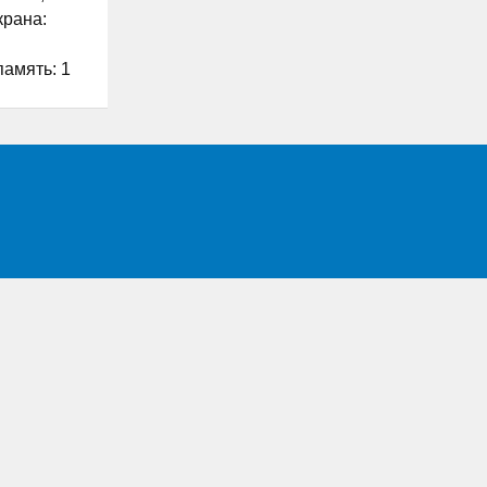
крана:
амять: 1
8 ГБ;
мера: да ;
-карт: 2;