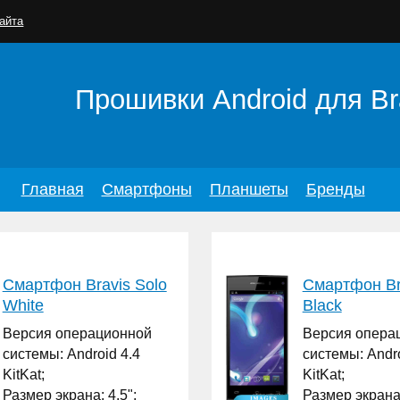
айта
Прошивки Android для Br
Главная
Смартфоны
Планшеты
Бренды
Смартфон Bravis Solo
Смартфон Bra
White
Black
Версия операционной
Версия опера
системы: Android 4.4
системы: Andro
KitKat;
KitKat;
Размер экрана: 4.5";
Размер экрана: