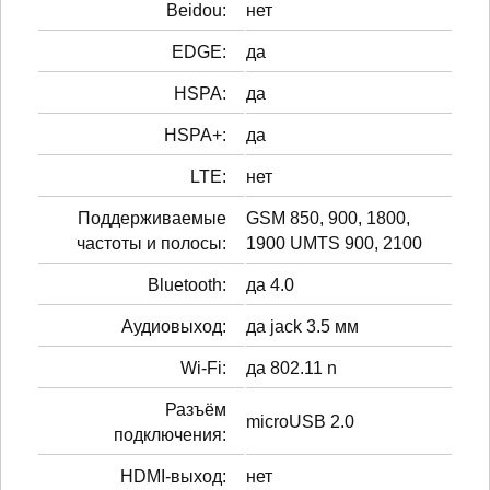
Beidou:
нет
EDGE:
да
HSPA:
да
HSPA+:
да
LTE:
нет
Поддерживаемые
GSM 850, 900, 1800,
частоты и полосы:
1900 UMTS 900, 2100
Bluetooth:
да 4.0
Аудиовыход:
да jack 3.5 мм
Wi-Fi:
да 802.11 n
Разъём
microUSB 2.0
подключения:
HDMI-выход:
нет