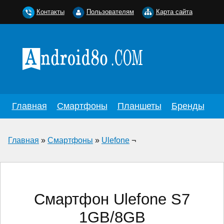
Контакты
Пользователям
Карта сайта
Главная
Смартфоны
Планшеты
Бренды
Главная
»
Смартфоны
»
Ulefone
¬
Смартфон Ulefone S7
1GB/8GB