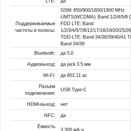
LTE:
да
GSM: 850/900/1800/1900 MHz
UMTS(WCDMA): Band 1/2/4/5/8
Поддерживаемые
FDD LTE: Band
частоты и полосы:
1/2/3/4/5/7/8/12/17/18/19/20/25/2
TDD-LTE: Band 34/38/39/40/41
Band 34/39
Bluetooth:
да 5.0
Аудиовыход:
да jack 3.5 мм
Wi-Fi:
да 802.11 ac
Разъём
USB Type-C
подключения:
HDMI-выход:
нет
NFC:
да
Ёмкость
3 300 мА·ч