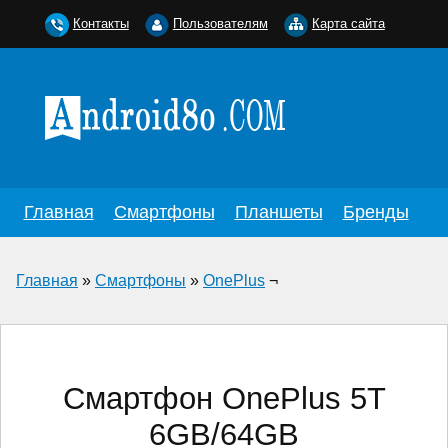
Контакты
Пользователям
Карта сайта
Главная
Смартфоны
Планшеты
Бренды
Главная
»
Смартфоны
»
OnePlus
¬
Смартфон OnePlus 5T
6GB/64GB