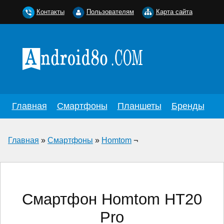
Контакты
Пользователям
Карта сайта
Главная
Смартфоны
Планшеты
Бренды
Главная
»
Смартфоны
»
Homtom
¬
Смартфон Homtom HT20
Pro