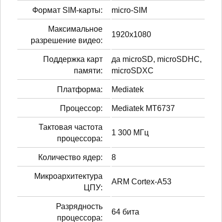
Формат SIM-карты:
micro-SIM
Максимальное
1920x1080
разрешение видео:
Поддержка карт
да microSD, microSDHC,
памяти:
microSDXC
Платформа:
Mediatek
Процессор:
Mediatek MT6737
Тактовая частота
1 300 МГц
процессора:
Количество ядер:
8
Микроархитектура
ARM Cortex-A53
ЦПУ:
Разрядность
64 бита
процессора: