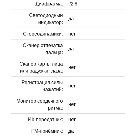
Диафрагма:
f/2.8
Светодиодный
да
индикатор:
Стереодинамики:
нет
Сканер отпечатка
да
пальца:
Сканер карты лица
нет
или радужки глаза:
Регистрация силы
нет
нажатий:
Монитор сердечного
нет
ритма:
ИК-передатчик:
нет
FM-приёмник:
да