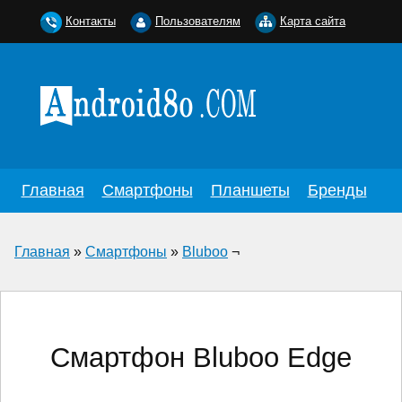
Контакты
Пользователям
Карта сайта
Главная
Смартфоны
Планшеты
Бренды
Главная
»
Смартфоны
»
Bluboo
¬
Смартфон Bluboo Edge