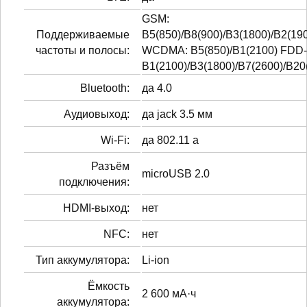
GSM:
Поддерживаемые
B5(850)/B8(900)/B3(1800)/B2(19
частоты и полосы:
WCDMA: B5(850)/B1(2100) FDD-
B1(2100)/B3(1800)/B7(2600)/B20
Bluetooth:
да 4.0
Аудиовыход:
да jack 3.5 мм
Wi-Fi:
да 802.11 a
Разъём
microUSB 2.0
подключения:
HDMI-выход:
нет
NFC:
нет
Тип аккумулятора:
Li-ion
Ёмкость
2 600 мА·ч
аккумулятора: