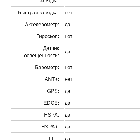
зарядка:
Быстрая зарядка:
нет
Акселерометр:
да
Гироскоп:
нет
Датчик
да
освещенности:
Барометр:
нет
ANT+:
нет
GPS:
да
EDGE:
да
HSPA:
да
HSPA+:
да
LTE:
да