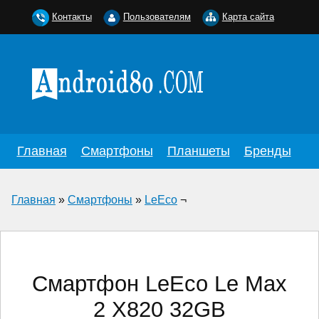
Контакты
Пользователям
Карта сайта
Главная
Смартфоны
Планшеты
Бренды
Главная
»
Смартфоны
»
LeEco
¬
Смартфон LeEco Le Max
2 X820 32GB