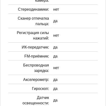
камера:
Стереодинамики:
нет
Сканер отпечатка
да
пальца:
Регистрация силы
нет
нажатий:
ИК-передатчик:
да
FM-приёмник:
да
Беспроводная
нет
зарядка:
Акселерометр:
да
Гироскоп:
да
Датчик
да
освещенности: