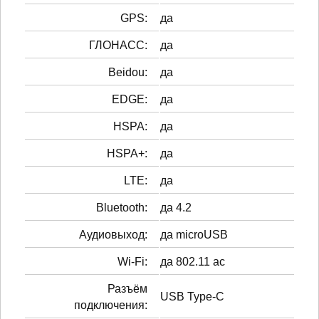
GPS:
да
ГЛОНАСС:
да
Beidou:
да
EDGE:
да
HSPA:
да
HSPA+:
да
LTE:
да
Bluetooth:
да 4.2
Аудиовыход:
да microUSB
Wi-Fi:
да 802.11 ac
Разъём
USB Type-C
подключения: