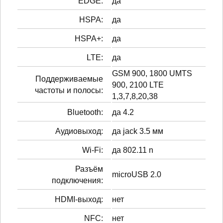
EDGE:
да
HSPA:
да
HSPA+:
да
LTE:
да
GSM 900, 1800 UMTS
Поддерживаемые
900, 2100 LTE
частоты и полосы:
1,3,7,8,20,38
Bluetooth:
да 4.2
Аудиовыход:
да jack 3.5 мм
Wi-Fi:
да 802.11 n
Разъём
microUSB 2.0
подключения:
HDMI-выход:
нет
NFC:
нет