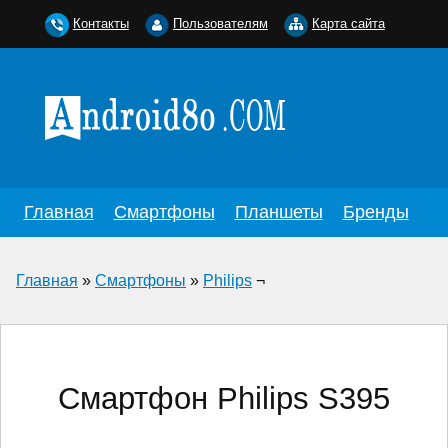
Контакты
Пользователям
Карта сайта
Главная
Смартфоны
Планшеты
Бренды
Главная
»
Смартфоны
»
Philips
¬
Смартфон Philips S395