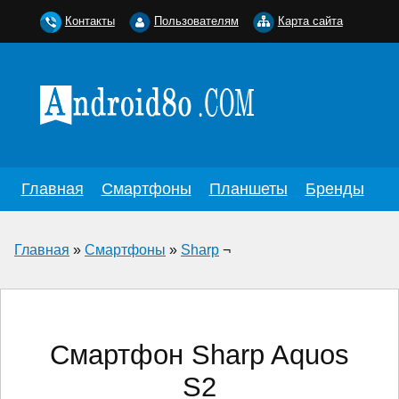
Контакты
Пользователям
Карта сайта
Главная
Смартфоны
Планшеты
Бренды
Главная
»
Смартфоны
»
Sharp
¬
Смартфон Sharp Aquos
S2