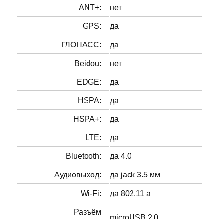
ANT+:
нет
GPS:
да
ГЛОНАСС:
да
Beidou:
нет
EDGE:
да
HSPA:
да
HSPA+:
да
LTE:
да
Bluetooth:
да 4.0
Аудиовыход:
да jack 3.5 мм
Wi-Fi:
да 802.11 a
Разъём
microUSB 2.0