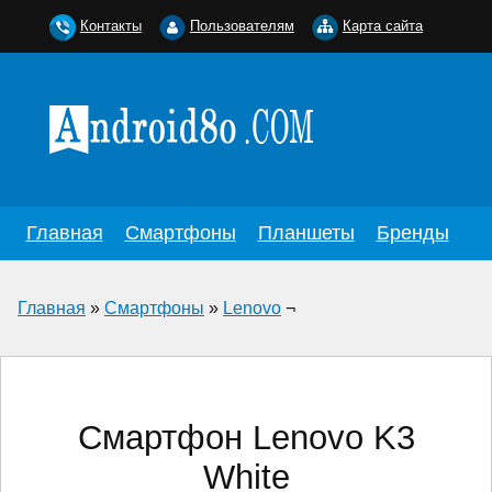
Контакты
Пользователям
Карта сайта
Главная
Смартфоны
Планшеты
Бренды
Главная
»
Смартфоны
»
Lenovo
¬
Смартфон Lenovo K3
White