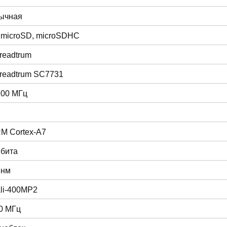
ычная
 microSD, microSDHC
readtrum
readtrum SC7731
200 МГц
M Cortex-A7
 бита
 нм
li-400MP2
0 МГц