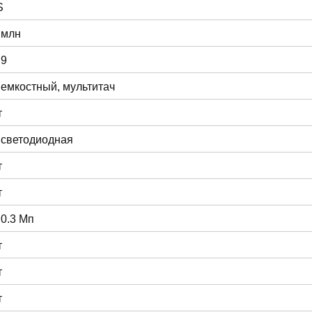
S
 млн
:9
 емкостный, мультитач
т
 светодиодная
т
т
 0.3 Мп
т
т
т