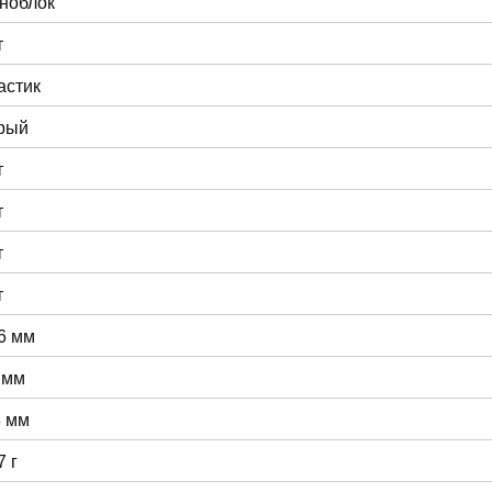
ноблок
т
астик
рый
т
т
т
т
6 мм
 мм
8 мм
7 г