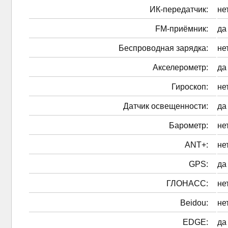
ИК-передатчик:
не
FM-приёмник:
да
Беспроводная зарядка:
не
Акселерометр:
да
Гироскоп:
не
Датчик освещенности:
да
Барометр:
не
ANT+:
не
GPS:
да
ГЛОНАСС:
не
Beidou:
не
EDGE:
да