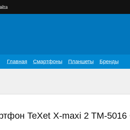
айта
Главная
Смартфоны
Планшеты
Бренды
тфон TeXet X-maxi 2 TM-5016