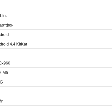
5 г.
артфон
droid
droid 4.4 KitKat
0x960
2 Мб
ГБ
Мп