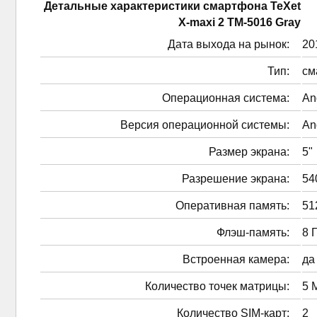
Детальные характеристики смартфонa TeXet
X-maxi 2 TM-5016 Gray
Дата выхода на рынок:
201
Тип:
см
Операционная система:
An
Версия операционной системы:
An
Размер экрана:
5"
Разрешение экрана:
54
Оперативная память:
51
Флэш-память:
8 
Встроенная камера:
да
Количество точек матрицы:
5 
Количество SIM-карт:
2