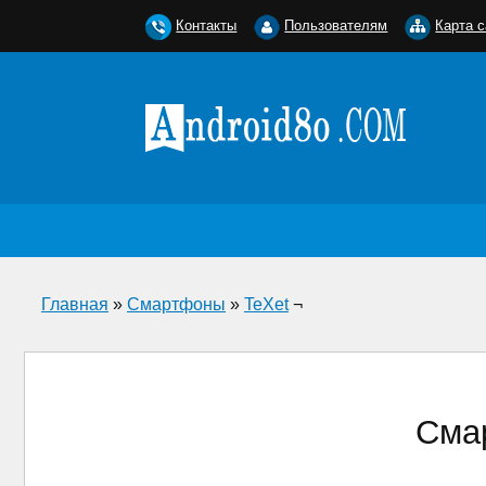
Контакты
Пользователям
Карта с
Главная
»
Смартфоны
»
TeXet
¬
Смар