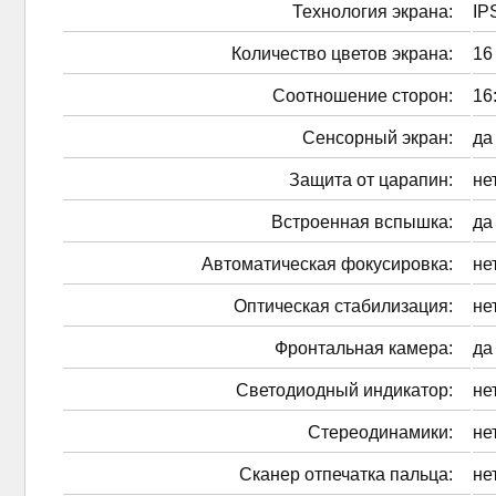
Технология экрана:
IP
Количество цветов экрана:
16
Соотношение сторон:
16
Сенсорный экран:
да
Защита от царапин:
не
Встроенная вспышка:
да
Автоматическая фокусировка:
не
Оптическая стабилизация:
не
Фронтальная камера:
да
Светодиодный индикатор:
не
Стереодинамики:
не
Сканер отпечатка пальца:
не