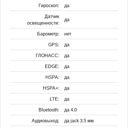
Гироскоп:
да
Датчик
да
освещенности:
Барометр:
нет
GPS:
да
ГЛОНАСС:
да
EDGE:
да
HSPA:
да
HSPA+:
да
LTE:
да
Bluetooth:
да 4.0
Аудиовыход:
да jack 3.5 мм