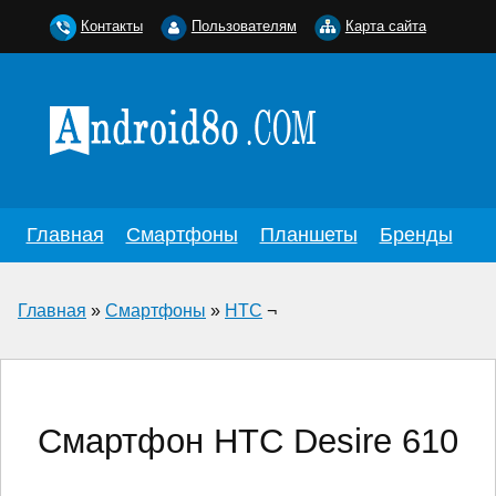
Контакты
Пользователям
Карта сайта
Главная
Смартфоны
Планшеты
Бренды
Главная
»
Смартфоны
»
HTC
¬
Смартфон HTC Desire 610