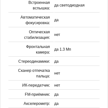
Встроенная
да светодиодная
вспышка:
Автоматическая
да
фокусировка:
Оптическая
нет
стабилизация:
Фронтальная
да 1.3 Мп
камера:
Стереодинамики:
да
Сканер отпечатка
нет
пальца:
ИК-передатчик:
нет
FM-приёмник:
да
Акселерометр:
да