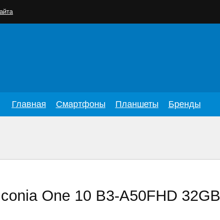
айта
Главная
Смартфоны
Планшеты
Бренды
Iconia One 10 B3-A50FHD 32G