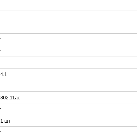
т
т
т
 4.1
т
 802.11ac
т
 1 шт
т