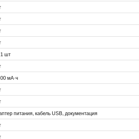
т
т
т
т
 1 шт
т
100 мА·ч
т
т
аптер питания, кабель USB, документация
т
т