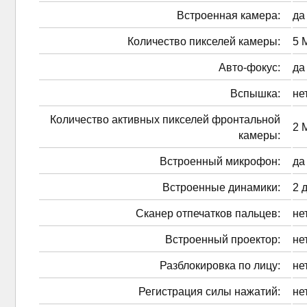
Встроенная камера:
да
Количество пикселей камеры:
5 
Авто-фокус:
да
Вспышка:
не
Количество активных пикселей фронтальной
2 
камеры:
Встроенный микрофон:
да
Встроенные динамики:
2 
Сканер отпечатков пальцев:
не
Встроенный проектор:
не
Разблокировка по лицу:
не
Регистрация силы нажатий:
не