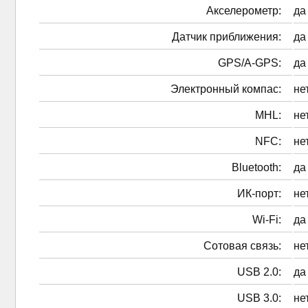
Акселерометр:
да
Датчик приближения:
да
GPS/A-GPS:
да
Электронный компас:
не
MHL:
не
NFC:
не
Bluetooth:
да
ИК-порт:
не
Wi-Fi:
да
Сотовая связь:
не
USB 2.0:
да
USB 3.0:
не