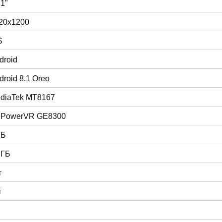
.1"
20x1200
S
droid
droid 8.1 Oreo
diaTek MT8167
 PowerVR GE8300
ГБ
 ГБ
т
т