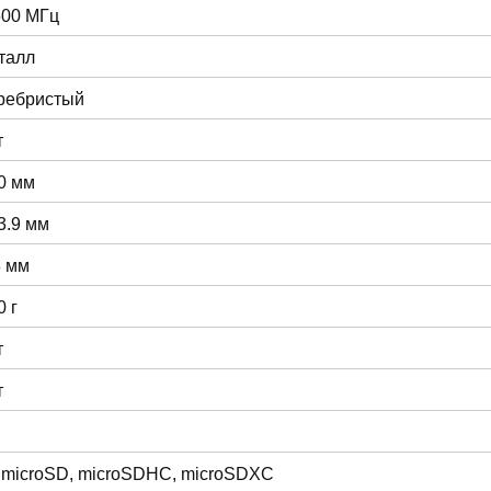
500 МГц
талл
ребристый
т
0 мм
3.9 мм
3 мм
0 г
т
т
 microSD, microSDHC, microSDXC