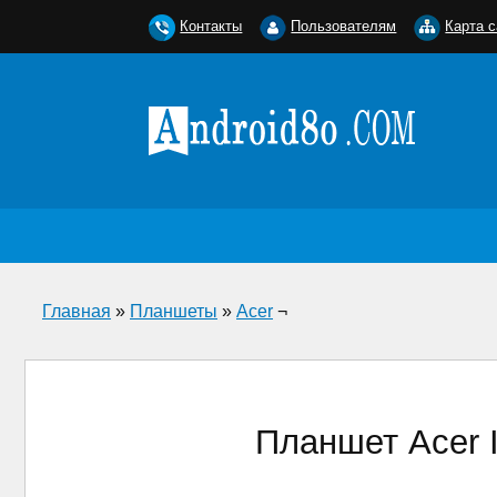
Контакты
Пользователям
Карта с
Главная
»
Планшеты
»
Acer
¬
Планшет Acer 