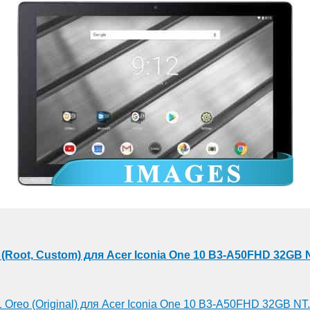
 (Root, Custom) для Acer Iconia One 10 B3-A50FHD 32GB
1 Oreo (Original) для Acer Iconia One 10 B3-A50FHD 32GB N