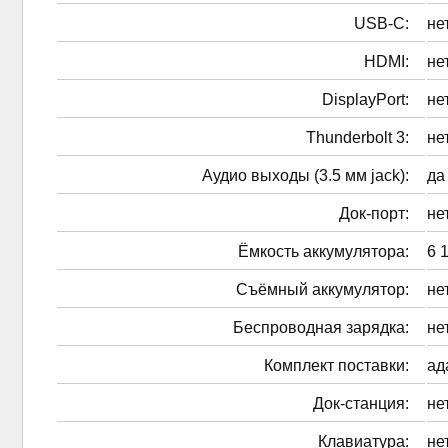
USB-C:
не
HDMI:
не
DisplayPort:
не
Thunderbolt 3:
не
Аудио выходы (3.5 мм jack):
да
Док-порт:
не
Ёмкость аккумулятора:
6 
Cъёмный аккумулятор:
не
Беспроводная зарядка:
не
Комплект поставки:
ад
Док-станция:
не
Клавиатура:
не