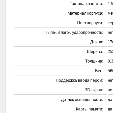
Тактовая частота:
1 
Материал корпуса:
ме
Цвет корпуса:
се
Пыле-, влаго-, ударопрочность:
не
Длина:
17
Ширина:
25
Толщина:
8.
Вес:
56
Поддержка ввода пером:
не
3D-экран:
не
Датчик освещенности:
да
Карты памяти:
да