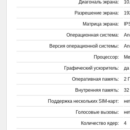
Диагональ экрана:
10
Разрешение экрана:
19
Матрица экрана:
IP
Операционная система:
An
Версия операционной системы:
An
Процессор:
Me
Графический ускоритель:
да
Оперативная память:
2 
Внутренняя память:
32
Поддержка нескольких SIM-карт:
не
Голосовые вызовы:
не
Количество ядер:
4