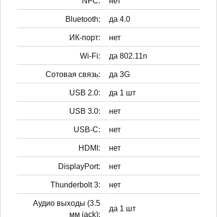
NFC:
нет
Bluetooth:
да 4.0
ИК-порт:
нет
Wi-Fi:
да 802.11n
Сотовая связь:
да 3G
USB 2.0:
да 1 шт
USB 3.0:
нет
USB-C:
нет
HDMI:
нет
DisplayPort:
нет
Thunderbolt 3:
нет
Аудио выходы (3.5
да 1 шт
мм jack):