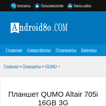
Контакты
Пользователям
Карта сайта
Главная
Смартфоны
Планшеты
Бренды
Главная
»
Планшеты
»
QUMO
¬
Планшет QUMO Altair 705i
16GB 3G