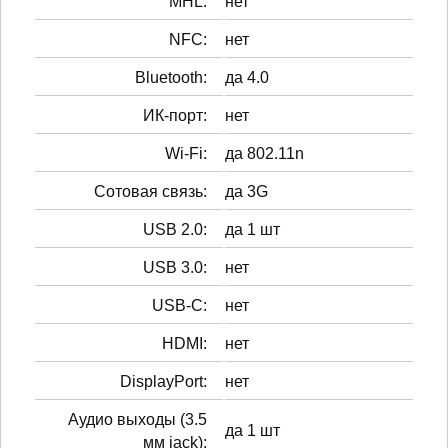
MHL:
нет
NFC:
нет
Bluetooth:
да 4.0
ИК-порт:
нет
Wi-Fi:
да 802.11n
Сотовая связь:
да 3G
USB 2.0:
да 1 шт
USB 3.0:
нет
USB-C:
нет
HDMI:
нет
DisplayPort:
нет
Аудио выходы (3.5
да 1 шт
мм jack):