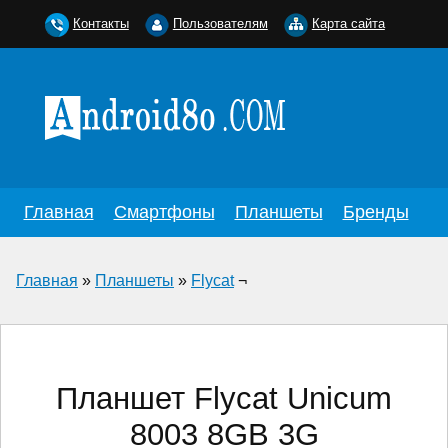
Контакты
Пользователям
Карта сайта
Главная
Смартфоны
Планшеты
Бренды
Главная
»
Планшеты
»
Flycat
¬
Планшет Flycat Unicum
8003 8GB 3G