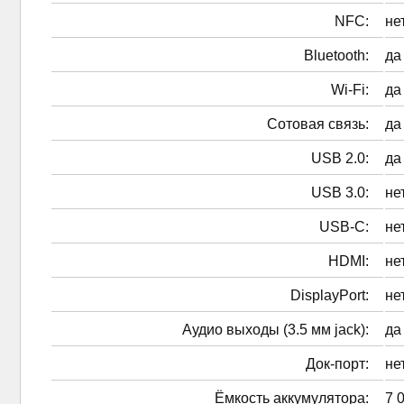
NFC:
не
Bluetooth:
да
Wi-Fi:
да
Сотовая связь:
да
USB 2.0:
да
USB 3.0:
не
USB-C:
не
HDMI:
не
DisplayPort:
не
Аудио выходы (3.5 мм jack):
да
Док-порт:
не
Ёмкость аккумулятора:
7 