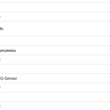
т
Мп
динамика
т
 G-Sensor
т
т