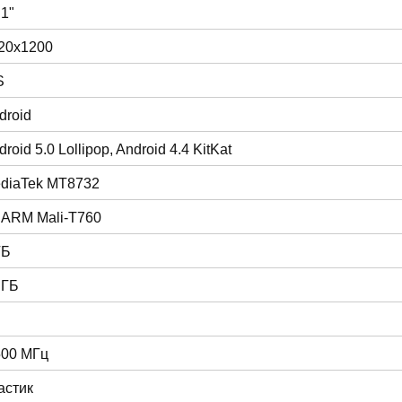
.1"
20x1200
S
droid
roid 5.0 Lollipop, Android 4.4 KitKat
diaTek MT8732
 ARM Mali-T760
ГБ
 ГБ
500 МГц
астик