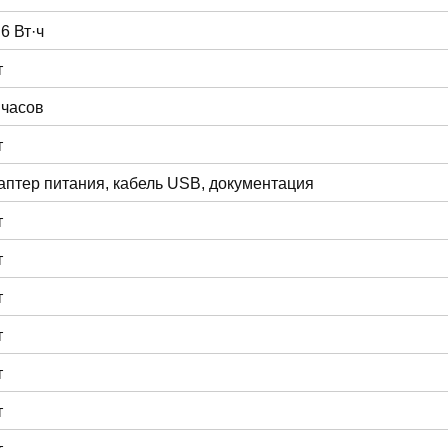
.6 Вт·ч
т
 часов
т
аптер питания, кабель USB, документация
т
т
т
т
т
т