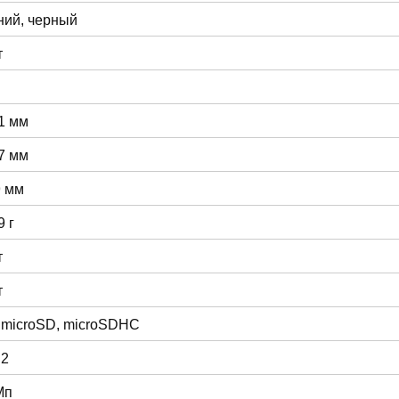
ний, черный
т
1 мм
7 мм
9 мм
9 г
т
т
 microSD, microSDHC
 2
Мп