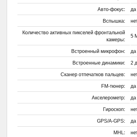
Авто-фокус:
да
Вспышка:
не
Количество активных пикселей фронтальной
5 
камеры:
Встроенный микрофон:
да
Встроенные динамики:
2 
Сканер отпечатков пальцев:
не
FM-тюнер:
да
Акселерометр:
да
Гироскоп:
не
GPS/A-GPS:
да
MHL:
не