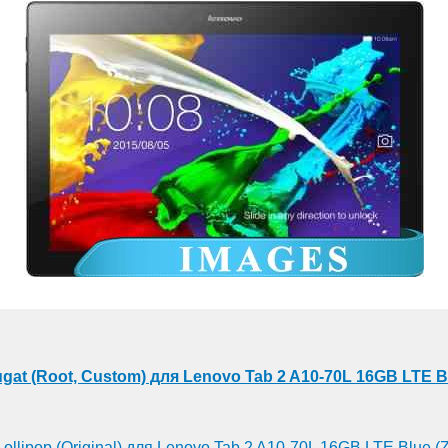
ugat (Root, Custom) для Lenovo Tab 2 A10-70L 16GB LTE 
Lollipop (Original) для Lenovo Tab 2 A10-70L 16GB LTE Blue