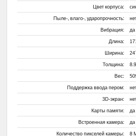
Цвет корпуса:
си
Пыле-, влаго-, ударопрочность:
не
Вибрация:
да
Длина:
17
Ширина:
24
Толщина:
8.
Вес:
50
Поддержка ввода пером:
не
3D-экран:
не
Карты памяти:
да
Встроенная камера:
да
Количество пикселей камеры:
8 