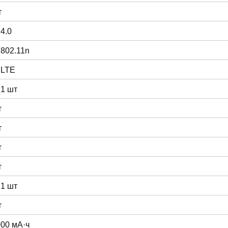
т
 4.0
 802.11n
 LTE
 1 шт
т
т
т
т
 1 шт
т
000 мА·ч