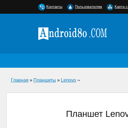
Контакты
Пользователям
Карта с
Главная
»
Планшеты
»
Lenovo
¬
Планшет Lenov