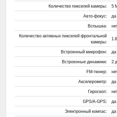
Количество пикселей камеры:
5 
Авто-фокус:
да
Вспышка:
не
Количество активных пикселей фронтальной
1.
камеры:
Встроенный микрофон:
да
Встроенные динамики:
2 
FM-тюнер:
не
Акселерометр:
да
Гироскоп:
не
GPS/A-GPS:
да
Электронный компас:
да