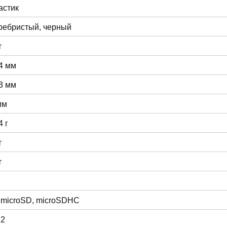
астик
ребристый, черный
т
4 мм
3 мм
мм
4 г
т
т
 microSD, microSDHC
 2