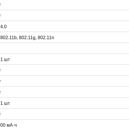
т
т
 4.0
 802.11b, 802.11g, 802.11n
 1 шт
т
т
т
 1 шт
т
000 мА·ч