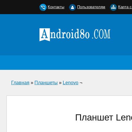
Контакты
Пользователям
Карта с
Главная
»
Планшеты
»
Lenovo
¬
Планшет Leno