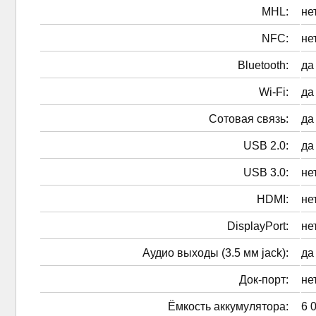
MHL:
не
NFC:
не
Bluetooth:
да
Wi-Fi:
да
Сотовая связь:
да
USB 2.0:
да
USB 3.0:
не
HDMI:
не
DisplayPort:
не
Аудио выходы (3.5 мм jack):
да
Док-порт:
не
Ёмкость аккумулятора:
6 