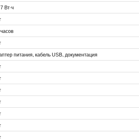
.7 Вт·ч
т
 часов
т
аптер питания, кабель USB, документация
т
т
т
т
т
т
т