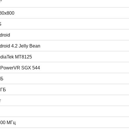
"
80x800
S
droid
droid 4.2 Jelly Bean
diaTek MT8125
 PowerVR SGX 544
ГБ
 ГБ
т
200 МГц