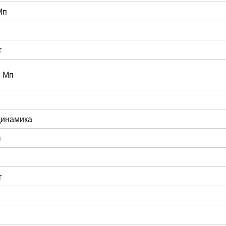
Мп
т
6 Мп
динамика
т
т