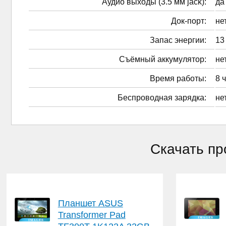
Аудио выходы (3.5 мм jack):
да
Док-порт:
не
Запас энергии:
13
Cъёмный аккумулятор:
не
Время работы:
8 
Беспроводная зарядка:
не
Скачать пр
Планшет ASUS
Transformer Pad