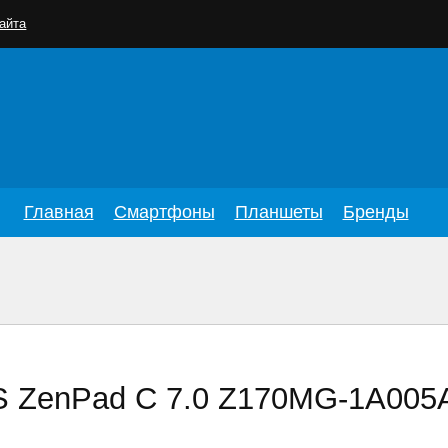
айта
Главная
Смартфоны
Планшеты
Бренды
 ZenPad C 7.0 Z170MG-1A005A