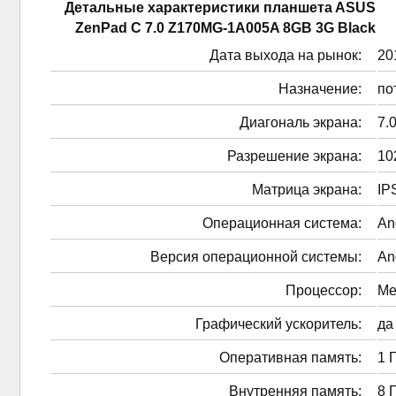
Детальные характеристики планшетa ASUS
ZenPad C 7.0 Z170MG-1A005A 8GB 3G Black
Дата выхода на рынок:
201
Назначение:
по
Диагональ экрана:
7.0
Разрешение экрана:
10
Матрица экрана:
IP
Операционная система:
An
Версия операционной системы:
An
Процессор:
Me
Графический ускоритель:
да
Оперативная память:
1 
Внутренняя память:
8 