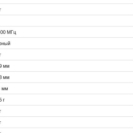
т
300 МГц
рный
т
9 мм
8 мм
5 мм
5 г
т
т