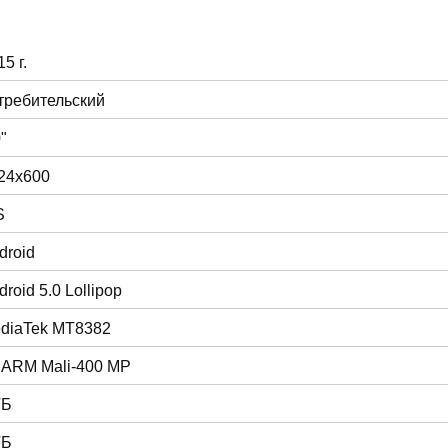
5 г.
требительский
"
24x600
S
droid
droid 5.0 Lollipop
diaTek MT8382
 ARM Mali-400 MP
ГБ
ГБ