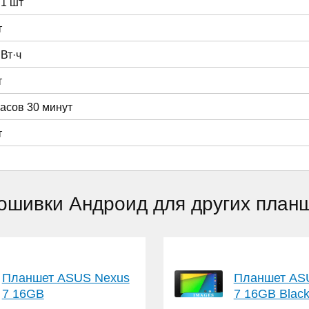
 1 шт
т
 Вт·ч
т
часов 30 минут
т
ошивки Андроид для других пла
Планшет ASUS Nexus
Планшет AS
7 16GB
7 16GB Black