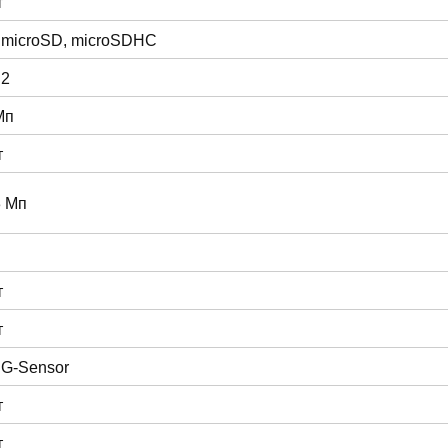
т
 microSD, microSDHC
 2
Мп
т
3 Мп
т
т
 G-Sensor
т
т