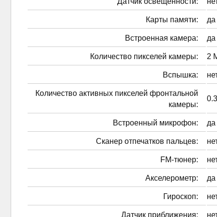
Датчик освещенности:
не
Карты памяти:
да
Встроенная камера:
да
Количество пикселей камеры:
2 
Вспышка:
не
Количество активных пикселей фронтальной
0.
камеры:
Встроенный микрофон:
да
Сканер отпечатков пальцев:
не
FM-тюнер:
не
Акселерометр:
да
Гироскоп:
не
Датчик приближения:
не