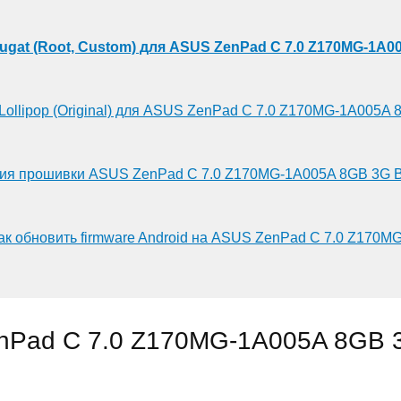
ougat (Root, Custom) для ASUS ZenPad C 7.0 Z170MG-1A0
 Lollipop (Original) для ASUS ZenPad C 7.0 Z170MG-1A005A 
ния прошивки ASUS ZenPad C 7.0 Z170MG-1A005A 8GB 3G Bl
как обновить firmware Android на ASUS ZenPad C 7.0 Z170M
nPad C 7.0 Z170MG-1A005A 8GB 3