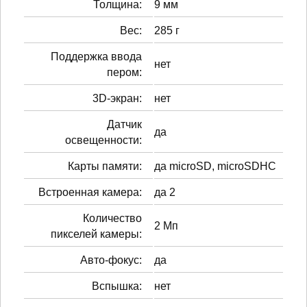
Толщина:
9 мм
Вес:
285 г
Поддержка ввода
нет
пером:
3D-экран:
нет
Датчик
да
освещенности:
Карты памяти:
да microSD, microSDHC
Встроенная камера:
да 2
Количество
2 Мп
пикселей камеры:
Авто-фокус:
да
Вспышка:
нет