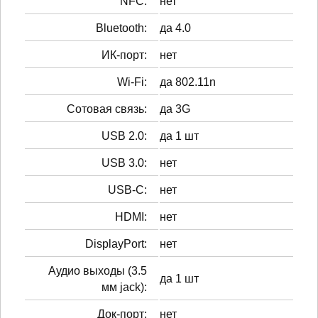
NFC:
нет
Bluetooth:
да 4.0
ИК-порт:
нет
Wi-Fi:
да 802.11n
Сотовая связь:
да 3G
USB 2.0:
да 1 шт
USB 3.0:
нет
USB-C:
нет
HDMI:
нет
DisplayPort:
нет
Аудио выходы (3.5
да 1 шт
мм jack):
Док-порт:
нет