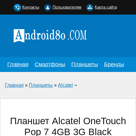
Контакты
Пользователям
Карта сайта
Главная
Смартфоны
Планшеты
Бренды
Главная
»
Планшеты
»
Alcatel
¬
Планшет Alcatel OneTouch
Pop 7 4GB 3G Black