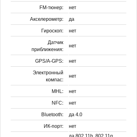
FM-тюнер:
нет
Акселерометр:
да
Гироскоп:
нет
Датчик
нет
приближения:
GPS/A-GPS:
нет
Электронный
нет
компас:
MHL:
нет
NFC:
нет
Bluetooth:
да 4.0
ИК-порт:
нет
да 802.11b, 802.11g,