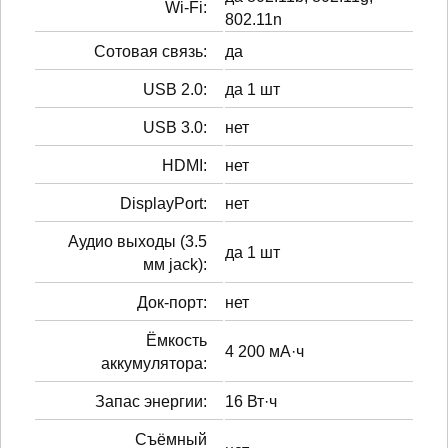
Wi-Fi:
802.11n
Сотовая связь:
да
USB 2.0:
да 1 шт
USB 3.0:
нет
HDMI:
нет
DisplayPort:
нет
Аудио выходы (3.5
да 1 шт
мм jack):
Док-порт:
нет
Ёмкость
4 200 мА·ч
аккумулятора:
Запас энергии:
16 Вт·ч
Cъёмный