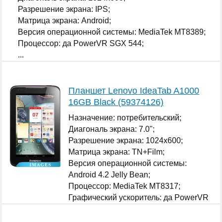
Разрешение экрана: IPS;
Матрица экрана: Android;
Версия операционной системы: MediaTek MT8389;
Процессор: да PowerVR SGX 544;
...
Планшет Lenovo IdeaTab A1000
16GB Black (59374126)
Назначение: потребительский;
Диагональ экрана: 7.0";
Разрешение экрана: 1024x600;
Матрица экрана: TN+Film;
Версия операционной системы:
Android 4.2 Jelly Bean;
Процессор: MediaTek MT8317;
Графический ускоритель: да PowerVR
SGX 531;
...