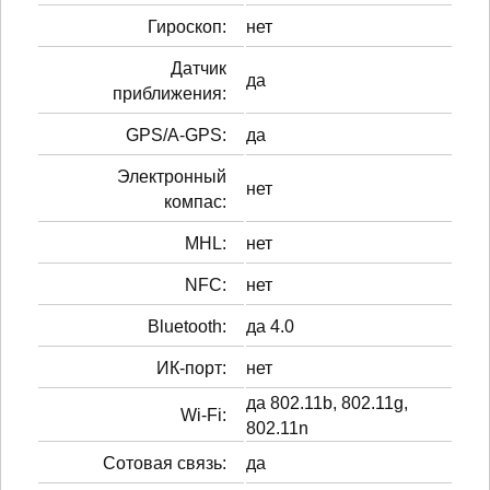
Гироскоп:
нет
Датчик
да
приближения:
GPS/A-GPS:
да
Электронный
нет
компас:
MHL:
нет
NFC:
нет
Bluetooth:
да 4.0
ИК-порт:
нет
да 802.11b, 802.11g,
Wi-Fi:
802.11n
Сотовая связь:
да