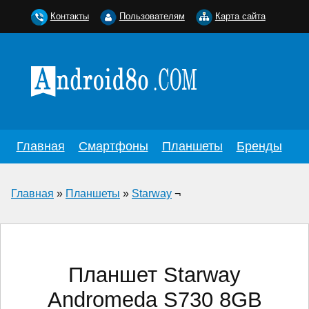
Контакты
Пользователям
Карта сайта
Главная
Смартфоны
Планшеты
Бренды
Главная
»
Планшеты
»
Starway
¬
Планшет Starway
Andromeda S730 8GB