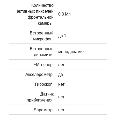
Количество
активных пикселей
0.3 Мп
фронтальной
камеры:
Встроенный
да 1
микрофон:
Встроенные
монодинамик
динамики:
FM-тюнер:
нет
Акселерометр:
да
Гироскоп:
нет
Датчик
нет
приближения:
Барометр:
нет