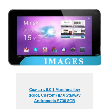
Скачать 6.0.1 Marshmallow
(Root, Custom) для Starway
Andromeda S730 8GB