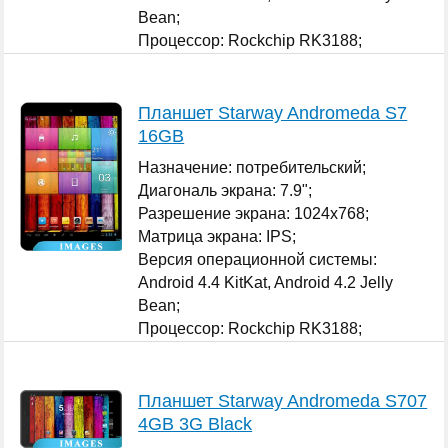
Bean;
Процессор: Rockchip RK3188;
Графический ускоритель: да ARM Mali-
400 MP;
...
Планшет Starway Andromeda S7
16GB
Назначение: потребительский;
Диагональ экрана: 7.9";
Разрешение экрана: 1024x768;
Матрица экрана: IPS;
Версия операционной системы:
Android 4.4 KitKat, Android 4.2 Jelly
Bean;
Процессор: Rockchip RK3188;
Графический ускоритель: да ARM Mali-
400 MP;
...
Планшет Starway Andromeda S707
4GB 3G Black