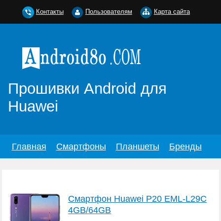
Контакты
Пользователям
Карта сайта
Прошивки Android для
Huawei
Главная
Смартфоны
Планшеты
Бренды
Смартфон Huawei P20 EML-L29C
4GB/64GB