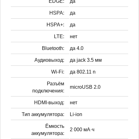
EDGE:
да
HSPA:
да
HSPA+:
да
LTE:
нет
Bluetooth:
да 4.0
Аудиовыход:
да jack 3.5 мм
Wi-Fi:
да 802.11 n
Разъём
microUSB 2.0
подключения:
HDMI-выход:
нет
Тип аккумулятора:
Li-ion
Ёмкость
2 000 мА·ч
аккумулятора: