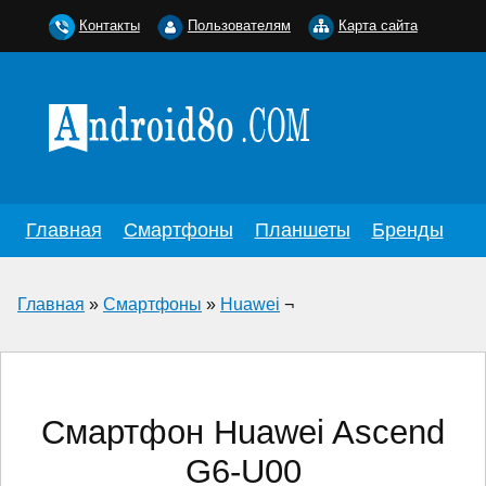
Контакты
Пользователям
Карта сайта
Главная
Смартфоны
Планшеты
Бренды
Главная
»
Смартфоны
»
Huawei
¬
Смартфон Huawei Ascend
G6-U00