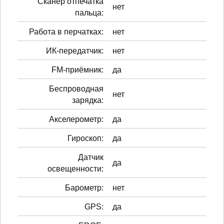
Сканер отпечатка
нет
пальца:
Работа в перчатках:
нет
ИК-передатчик:
нет
FM-приёмник:
да
Беспроводная
нет
зарядка:
Акселерометр:
да
Гироскоп:
да
Датчик
да
освещенности:
Барометр:
нет
GPS:
да