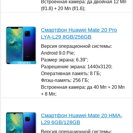
Встроенная камера: да двойная 12 Мп
(f/1.8) + 20 Мп (f/1.6);
Количество SIM-карт: 2;
...
Смартфон Huawei Mate 20 Pro
LYA-L29 8GB/256GB
Версия операционной системы:
Android 9.0 Pie;
Размер экрана: 6.39";
Разрешение экрана: 1440x3120;
Оперативная память: 8 ГБ;
Флэш-память: 256 ГБ;
Встроенная камера: да 40 Мп + 20 Мп
+ 8 Мп;
Количество SIM-карт: 2;
...
Смартфон Huawei Mate 20 HMA-
L29 6GB/128GB
Версия операционной системы: