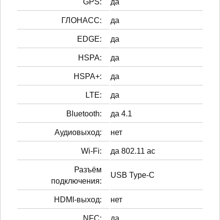
GPS:
да
ГЛОНАСС:
да
EDGE:
да
HSPA:
да
HSPA+:
да
LTE:
да
Bluetooth:
да 4.1
Аудиовыход:
нет
Wi-Fi:
да 802.11 ac
Разъём
USB Type-C
подключения:
HDMI-выход:
нет
NFC:
да