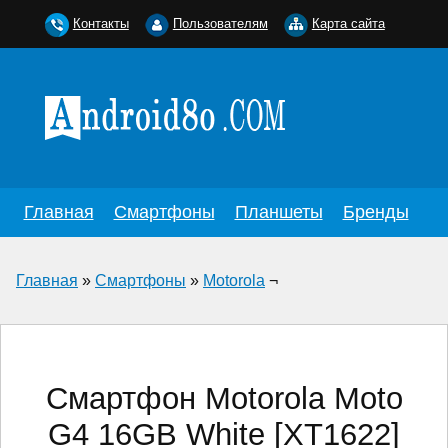
Контакты
Пользователям
Карта сайта
Главная
Смартфоны
Планшеты
Бренды
Главная
»
Смартфоны
»
Motorola
¬
Смартфон Motorola Moto
G4 16GB White [XT1622]