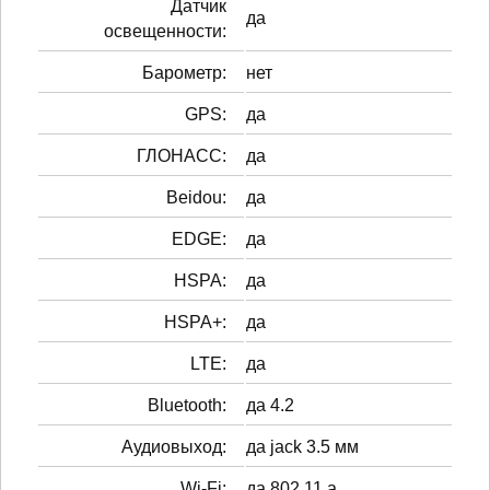
Датчик
да
освещенности:
Барометр:
нет
GPS:
да
ГЛОНАСС:
да
Beidou:
да
EDGE:
да
HSPA:
да
HSPA+:
да
LTE:
да
Bluetooth:
да 4.2
Аудиовыход:
да jack 3.5 мм
Wi-Fi:
да 802.11 a