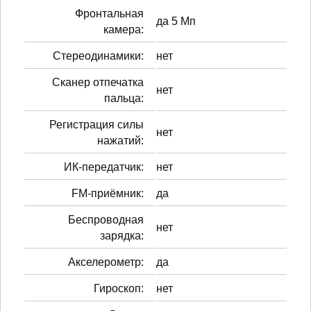
Фронтальная
да 5 Мп
камера:
Стереодинамики:
нет
Сканер отпечатка
нет
пальца:
Регистрация силы
нет
нажатий:
ИК-передатчик:
нет
FM-приёмник:
да
Беспроводная
нет
зарядка:
Акселерометр:
да
Гироскоп:
нет