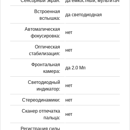
Сенсорный экран:
да емкостный, мультитач
Встроенная
да светодиодная
вспышка:
Автоматическая
нет
фокусировка:
Оптическая
нет
стабилизация:
Фронтальная
да 2.0 Мп
камера:
Светодиодный
нет
индикатор:
Стереодинамики:
нет
Сканер отпечатка
нет
пальца:
Регистрация силы