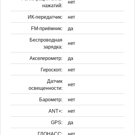
нет
нажатий:
ИК-передатчик:
нет
FM-приёмник:
да
Беспроводная
нет
зарядка:
Акселерометр:
да
Гироскоп:
нет
Датчик
нет
освещенности:
Барометр:
нет
ANT+:
нет
GPS:
да
ГЛОНАСС:
нет