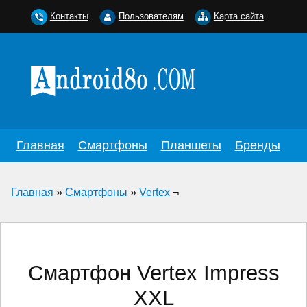
Контакты
Пользователям
Карта сайта
Главная
Смартфоны
Планшеты
Бренды
Главная
»
Смартфоны
»
Vertex
¬
Смартфон Vertex Impress
XXL