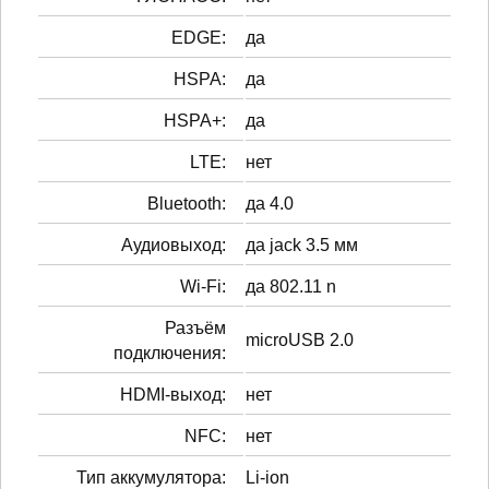
EDGE:
да
HSPA:
да
HSPA+:
да
LTE:
нет
Bluetooth:
да 4.0
Аудиовыход:
да jack 3.5 мм
Wi-Fi:
да 802.11 n
Разъём
microUSB 2.0
подключения:
HDMI-выход:
нет
NFC:
нет
Тип аккумулятора:
Li-ion