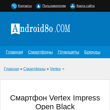
Контакты
Пользователям
Карта сайта
Главная
Смартфоны
Планшеты
Бренды
Главная
»
Смартфоны
»
Vertex
¬
Смартфон Vertex Impress
Open Black