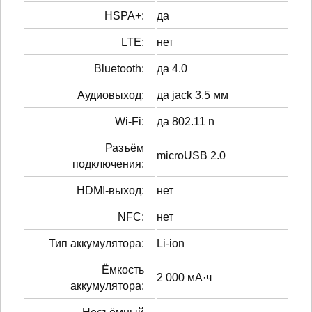
HSPA+:
да
LTE:
нет
Bluetooth:
да 4.0
Аудиовыход:
да jack 3.5 мм
Wi-Fi:
да 802.11 n
Разъём
microUSB 2.0
подключения:
HDMI-выход:
нет
NFC:
нет
Тип аккумулятора:
Li-ion
Ёмкость
2 000 мА·ч
аккумулятора: